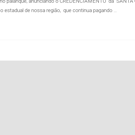
tes no palanque, anunciando o CREDENCIAMENTO da SANT
co estadual de nossa região, que continua pagando …