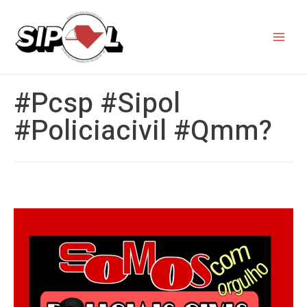
#pcsp #sipol
#policiacivil #qmm?