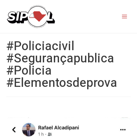
#policiacivil
#segurançapublica
#policia
#elementosdeprova