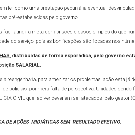
da em lei, como uma prestação pecuniária eventual, desvincul
tas pré-estabelecidas pelo governo.
s fácil atingir a meta com prisões e casos simples do que nu
dade do serviço, pois as bonificações são focadas nos números
HAS
, distribuídas de forma esporádica, pelo governo 
eposição SALARIAL.
-se a reengenharia, para amenizar os problemas, ação esta já
ão de policiais por mera falta de perspectiva. Unidades sendo
LICIA CIVIL que ao ver deveriam ser atacados pelo gestor
GA DE AÇÕES MIDIÁTICAS SEM RESULTADO EFETIVO.