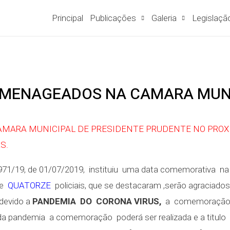
Principal
Publicações
Galeria
Legislaçã
HOMENAGEADOS NA CAMARA MUN
AMARA MUNICIPAL DE PRESIDENTE PRUDENTE NO PROXI
S.
 9971/19, de 01/07/2019, instituiu uma data comemorativa n
ue
QUATORZE
policiais, que se destacaram ,serão agraciado
 devido a
PANDEMIA DO CORONA VIRUS,
a comemoração d
e da pandemia a comemoração poderá ser realizada e a titu