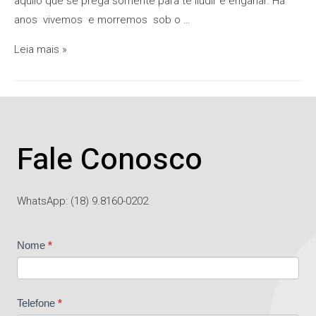
aquilo que se prega somente para te iludir e enganar. Há
anos vivemos e morremos sob o …
Leia mais »
Fale Conosco
WhatsApp: (18) 9.8160-0202
Contato
Nome
*
Telefone
*