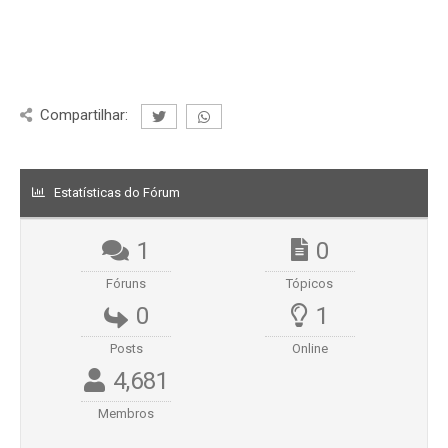
Compartilhar:
Estatísticas do Fórum
1
0
Fóruns
Tópicos
0
1
Posts
Online
4,681
Membros