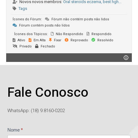
Novos novos membros:
Oral steroids eczema, best hgh...
Tags
Ícones do Fórum:
Fórum não contém posts não lidos
Fórum contém posts não lidos
Ícones dos Tópicos:
Não Respondido
Respondido
Ativo
Em Alta
Fixar
Reprovado
Resolvido
Privado
Fechado
Fale Conosco
WhatsApp: (18) 9.8160-0202
Contato
Nome
*