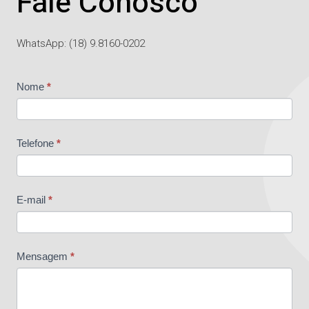
Fale Conosco
WhatsApp: (18) 9.8160-0202
Contato
Nome
*
Telefone
*
E-mail
*
Mensagem
*