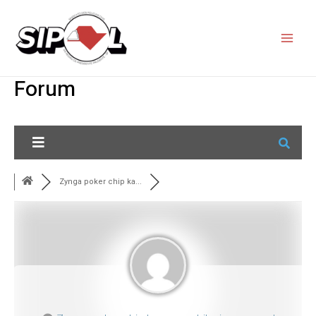
Forum
Zynga poker chip ka...