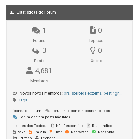
Estatísticas do Fórum
1
0
Fóruns
Tópicos
0
0
Posts
Online
4,681
Membros
Novos novos membros:
Oral steroids eczema, best hgh...
Tags
Ícones do Fórum:
Fórum não contém posts não lidos
Fórum contém posts não lidos
Ícones dos Tópicos:
Não Respondido
Respondido
Ativo
Em Alta
Fixar
Reprovado
Resolvido
Privado
Fechado