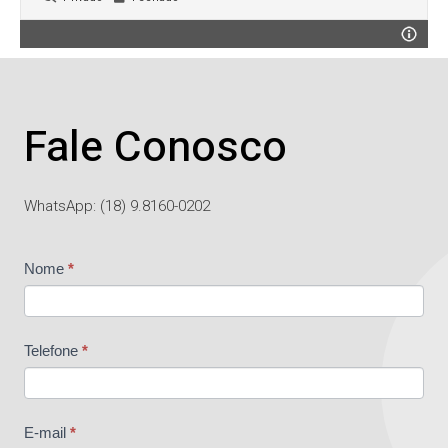
Fale Conosco
WhatsApp: (18) 9.8160-0202
Contato
Nome
*
Telefone
*
E-mail
*